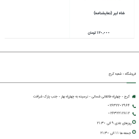
شاه لير (نمايشنامه)
120,000 تومان
فروشگاه - شعبه کرج
کرج - چهارراه طالقانی شمالی - نرسیده به چهارراه بهار - جنب پارك شرافت
02632202964
02632212812
روزهاي عادي 9 الي 21:30
جمعه ها 11 الي 21:30