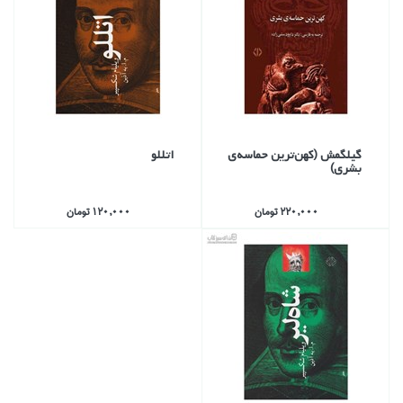
گيلگمش (كهن‌ترين حماسه‌ي
اتللو
بشري)
220,000 تومان
120,000 تومان