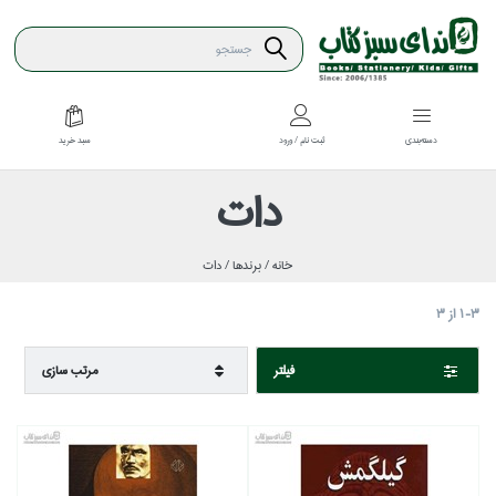
سبد خريد
دسته‌بندي
ثبت نام / ورود
دات
خانه /
برندها /
دات
1-3
از
3
فيلتر
مرتب سازي