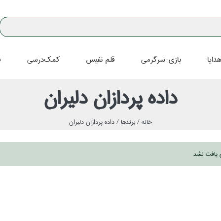
دايا
بازي-سرگرمي
قلم نفيس
كمك‌درسي
ف
داده پردازان دليران
خانه /
برندها /
داده پردازان دليران
ي يافت نشد