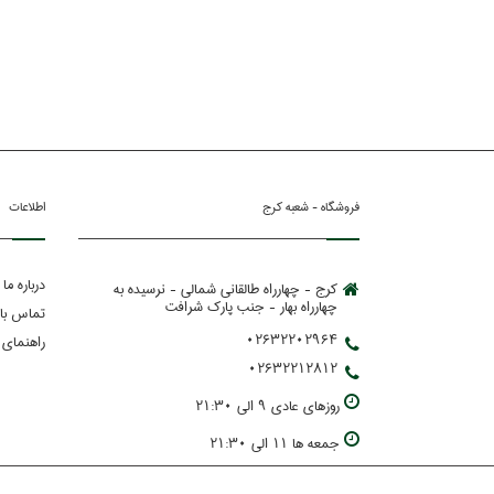
فروشگاه - شعبه کرج
اطلاعات
درباره ما
کرج - چهارراه طالقانی شمالی - نرسیده به
چهارراه بهار - جنب پارك شرافت
تماس با 
02632202964
راهنمای 
02632212812
روزهاي عادي 9 الي 21:30
جمعه ها 11 الي 21:30