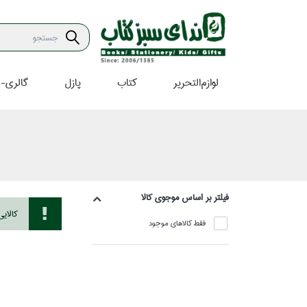
لوازم‌التحرير
كتاب
پازل
گالري-ه
فيلتر بر اساس موجوي كالا
كالاي
فقط كالاهاي موجود