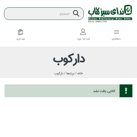
سبد خريد
دسته‌بندي
ثبت نام / ورود
داركوب
خانه /
برندها /
داركوب
كالايي يافت نشد