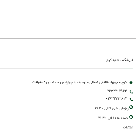
فروشگاه - شعبه کرج
کرج - چهارراه طالقانی شمالی - نرسیده به چهارراه بهار - جنب پارك شرافت
02632202964
02632212812
روزهاي عادي 9 الي 21:30
جمعه ها 11 الي 21:30
اطلاعات