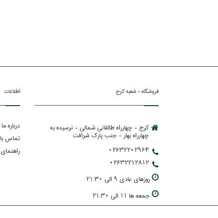
فروشگاه - شعبه کرج
اطلاعات
درباره ما
کرج - چهارراه طالقانی شمالی - نرسیده به
چهارراه بهار - جنب پارك شرافت
تماس با 
02632202964
راهنمای 
02632212812
روزهاي عادي 9 الي 21:30
جمعه ها 11 الي 21:30