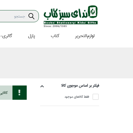
لوازم‌التحرير
كتاب
پازل
گالري-ه
فيلتر بر اساس موجوي كالا
كالاي
فقط كالاهاي موجود