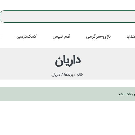
دايا
بازي-سرگرمي
قلم نفيس
كمك‌درسي
ف
داريان
خانه /
برندها /
داريان
ي يافت نشد