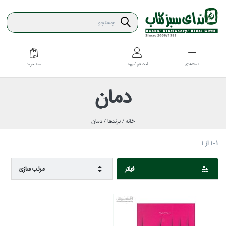
سبد خريد
دسته‌بندي
ثبت نام / ورود
دمان
خانه /
برندها /
دمان
1-1
از
1
فيلتر
مرتب سازي