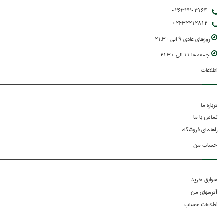
02632202964
02632212812
روزهاي عادي 9 الي 21:30
جمعه ها 11 الي 21:30
اطلاعات
درباره ما
تماس با ما
راهنمای فروشگاه
حساب من
سوابق خرید
آدرسهای من
اطلاعات حساب