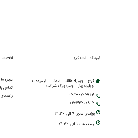
فروشگاه - شعبه کرج
اطلاعات
درباره ما
کرج - چهارراه طالقانی شمالی - نرسیده به
چهارراه بهار - جنب پارك شرافت
تماس با 
02632202964
راهنمای 
02632212812
روزهاي عادي 9 الي 21:30
جمعه ها 11 الي 21:30