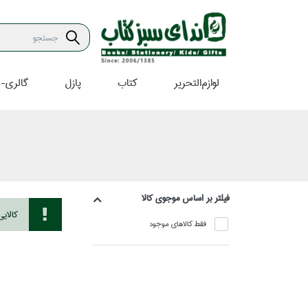
لوازم‌التحرير
كتاب
پازل
گالري-ه
فيلتر بر اساس موجوي كالا
كالاي
فقط كالاهاي موجود