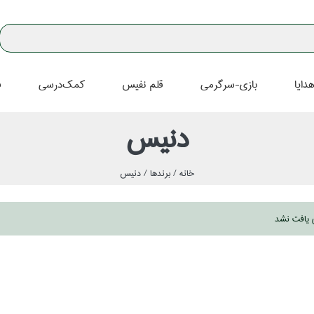
دايا
بازي-سرگرمي
قلم نفيس
كمك‌درسي
ف
دنيس
خانه /
برندها /
دنيس
ي يافت نشد