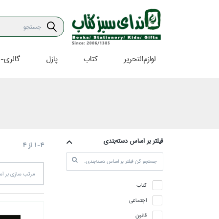
لوازم‌التحرير
كتاب
پازل
گالري-ه
فيلتر بر اساس دسته‌بندي
1-4
از
4
مرتب سازي بر 
كتاب
اجتماعي
قانون