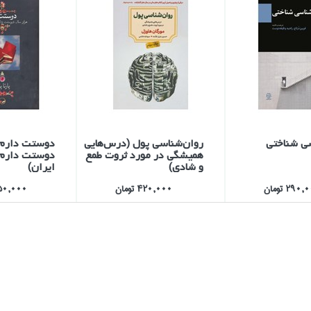
ي شناختي
روان‌شناسي پول (درس‌هايي
هميشگي در مورد ثروت طمع
دوستت دارم 
و شادي)
ايران)
290 تومان
420,000 تومان
1,250,000 