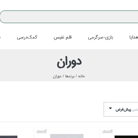
دايا
بازي-سرگرمي
قلم نفيس
كمك‌درسي
ف
دوران
خانه /
برندها /
دوران
پيش‌فرض
اساس