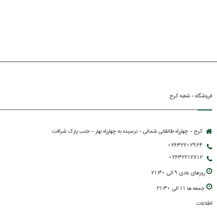
فروشگاه - شعبه کرج
کرج - چهارراه طالقانی شمالی - نرسیده به چهارراه بهار - جنب پارك شرافت
02632202964
02632212812
روزهاي عادي 9 الي 21:30
جمعه ها 11 الي 21:30
اطلاعات