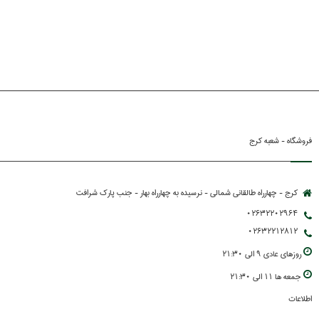
فروشگاه - شعبه کرج
کرج - چهارراه طالقانی شمالی - نرسیده به چهارراه بهار - جنب پارك شرافت
02632202964
02632212812
روزهاي عادي 9 الي 21:30
جمعه ها 11 الي 21:30
اطلاعات