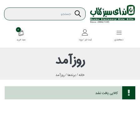
4
سبد خريد
دسته‌بندي
ثبت نام / ورود
روزآمد
خانه /
برندها /
روزآمد
كالايي يافت نشد