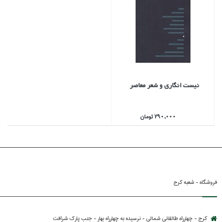
نيست انگاري و شعر معاصر
290,000 تومان
فروشگاه - شعبه کرج
کرج - چهارراه طالقانی شمالی - نرسیده به چهارراه بهار - جنب پارك شرافت