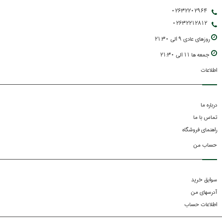
02632202964
02632212812
روزهاي عادي 9 الي 21:30
جمعه ها 11 الي 21:30
اطلاعات
درباره ما
تماس با ما
راهنمای فروشگاه
حساب من
سوابق خرید
آدرسهای من
اطلاعات حساب