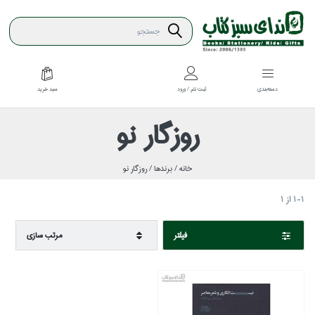
سبد خريد
دسته‌بندي
ثبت نام / ورود
روزگار نو
خانه /
برندها /
روزگار نو
1-1
از
1
فيلتر
مرتب سازي