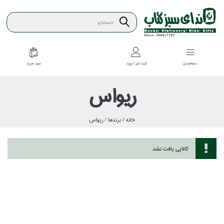
سبد خريد
دسته‌بندي
ثبت نام / ورود
ريواس
خانه /
برندها /
ريواس
كالايي يافت نشد