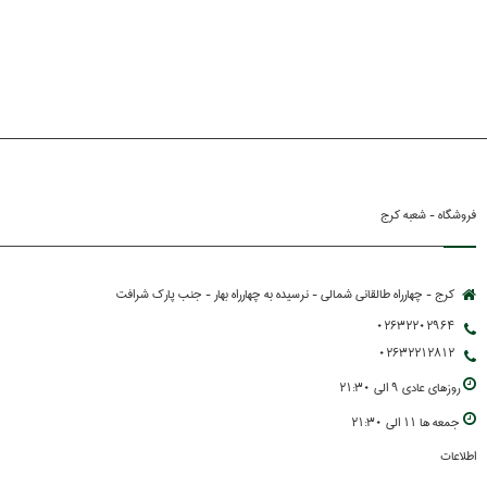
فروشگاه - شعبه کرج
کرج - چهارراه طالقانی شمالی - نرسیده به چهارراه بهار - جنب پارك شرافت
02632202964
02632212812
روزهاي عادي 9 الي 21:30
جمعه ها 11 الي 21:30
اطلاعات