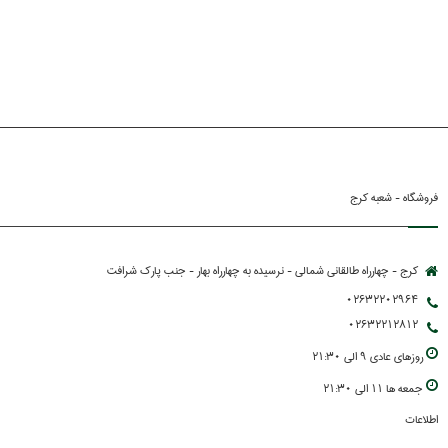
فروشگاه - شعبه کرج
کرج - چهارراه طالقانی شمالی - نرسیده به چهارراه بهار - جنب پارك شرافت
02632202964
02632212812
روزهاي عادي 9 الي 21:30
جمعه ها 11 الي 21:30
اطلاعات