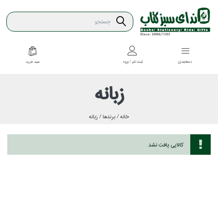
سبد خريد
دسته‌بندي
ثبت نام / ورود
زبانه
خانه /
برندها /
زبانه
كالايي يافت نشد