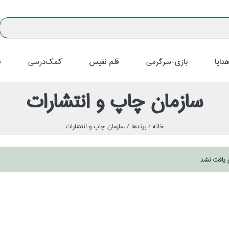
دايا
بازي-سرگرمي
قلم نفيس
كمك‌درسي
ف
سازمان چاپ و انتشارات
خانه /
برندها /
سازمان چاپ و انتشارات
ي يافت نشد