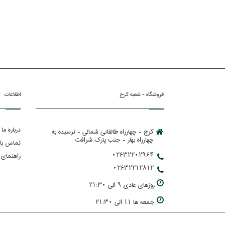
فروشگاه - شعبه کرج
اطلاعات
درباره ما
کرج - چهارراه طالقانی شمالی - نرسیده به
چهارراه بهار - جنب پارك شرافت
تماس با 
02632202964
راهنمای 
02632212812
روزهاي عادي 9 الي 21:30
جمعه ها 11 الي 21:30