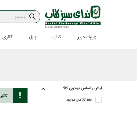
لوازم‌التحرير
كتاب
پازل
گالري-ه
فيلتر بر اساس موجوي كالا
كالاي
فقط كالاهاي موجود