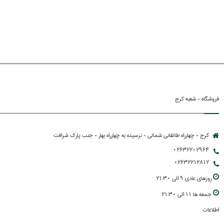
فروشگاه - شعبه کرج
کرج - چهارراه طالقانی شمالی - نرسیده به چهارراه بهار - جنب پارك شرافت
02632202964
02632212812
روزهاي عادي 9 الي 21:30
جمعه ها 11 الي 21:30
اطلاعات