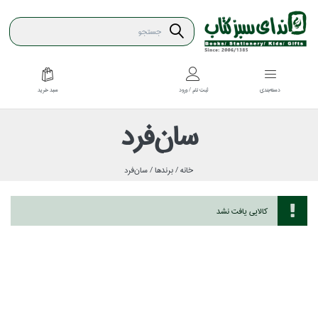
سبد خريد
دسته‌بندي
ثبت نام / ورود
سان‌فرد
خانه /
برندها /
سان‌فرد
كالايي يافت نشد