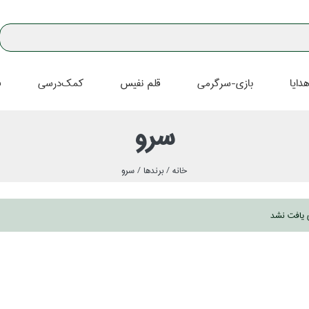
دايا
بازي-سرگرمي
قلم نفيس
كمك‌درسي
ف
سرو
خانه /
برندها /
سرو
ي يافت نشد