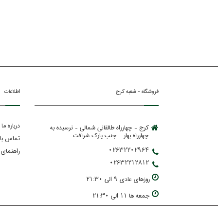
فروشگاه - شعبه کرج
اطلاعات
درباره ما
کرج - چهارراه طالقانی شمالی - نرسیده به
چهارراه بهار - جنب پارك شرافت
تماس با 
02632202964
راهنمای 
02632212812
روزهاي عادي 9 الي 21:30
جمعه ها 11 الي 21:30