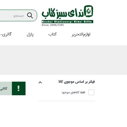
لوازم‌التحرير
كتاب
پازل
گالري-ه
فيلتر بر اساس موجوي كالا
كالاي
فقط كالاهاي موجود