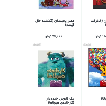
ن (خاطرات
عصر يخبندان (گذشته حال
آينده)
ومان
75,000 تومان
لا)
يك كابوس خنده‌دار
(كارخانه‌ي هيولاها)