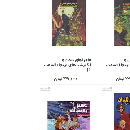
ن و
ماجراهاي بتمن و
نينجا (قسمت
لاك‌پشت‌هاي نينجا (قسمت
1)
ومان
229,000 تومان