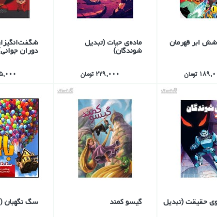
شش ابر قهرمان
ماده‌ي حيات (تبديل
شگفت‌انگيزا
شوندگان)
دوران جواني)
189 تومان
229,000 تومان
155,000 ت
ي حقيقت (تبديل
گيسو كمند
سگ نگهبان (با