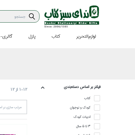
لوازم‌التحرير
كتاب
پازل
گالري-ه
فيلتر بر اساس دسته‌بندي
1-12
از
12
كتاب
كودك و نوجوان
مرتب سازي بر 
ادبيات كودك
3 تا 5 سال