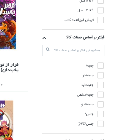
6 تا 8 سال
9 تا 12 سال
فروش فوق‌العاده كتاب
فیلتر بر اساس صفات کالا
فرار از تو
جعبه/
يخبندان)
جعبه/دار
000
جعبه/دارد
جعبه/مخمل
جعبه/ندارد
جنس/
جنس/pvc
جنس/استيل