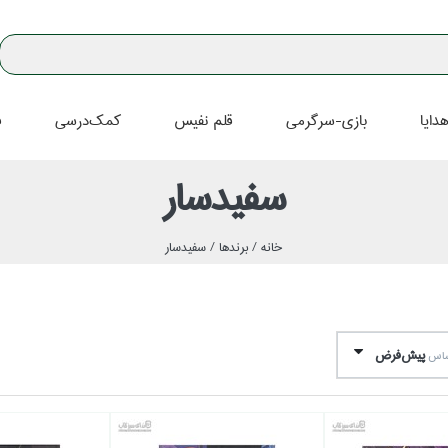
دايا
بازي-سرگرمي
قلم نفيس
كمك‌درسي
ف
سفيدسار
خانه /
برندها /
سفيدسار
پيش‌فرض
اساس