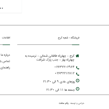
جنس/پودر سنگ
,000
جنس/چرم
جنس/چوب
جنس/چوب راش
جنس/چوب طبيعي
فروشگاه - شعبه کرج
اطلاعات
جنس/چوب و رزين
جنس/چوب و فلز
درباره ما
کرج - چهارراه طالقانی شمالی - نرسیده به
جنس/چوب و فلز و مقوا
چهارراه بهار - جنب پارك شرافت
تماس با 
02632202964
جنس/چوب، شيد آباژور از جنس
راهنمای 
پارچه لنين مي باشد.
02632212812
جنس/چوبي
روزهاي عادي 9 الي 21:30
جنس/داخل فلزي
جمعه ها 11 الي 21:30
جنس/دفتر با جلد طرح چرم انعطاف
پذير و جاي قلم
طراحي و توسعه :
یکم سافت
جنس/رزين