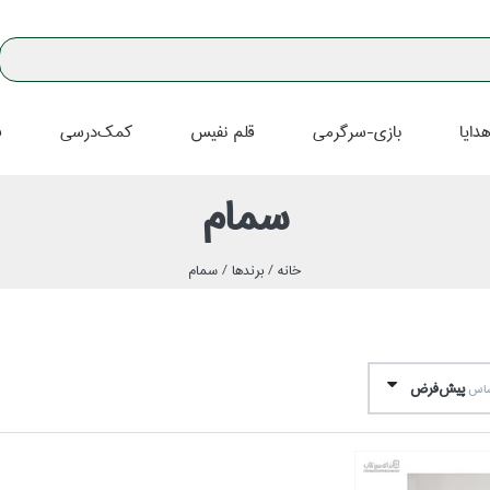
دايا
بازي-سرگرمي
قلم نفيس
كمك‌درسي
ف
سمام
خانه /
برندها /
سمام
پيش‌فرض
اساس