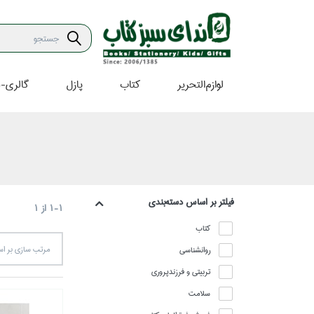
لوازم‌التحرير
كتاب
پازل
گالري-ه
فيلتر بر اساس دسته‌بندي
1-1
از
1
كتاب
روانشناسي
مرتب سازي بر 
تربيتي و فرزندپروري
سلامت