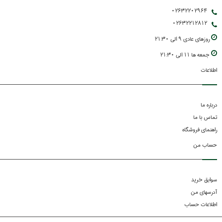
02632202964
02632212812
روزهاي عادي 9 الي 21:30
جمعه ها 11 الي 21:30
اطلاعات
درباره ما
تماس با ما
راهنمای فروشگاه
حساب من
سوابق خرید
آدرسهای من
اطلاعات حساب