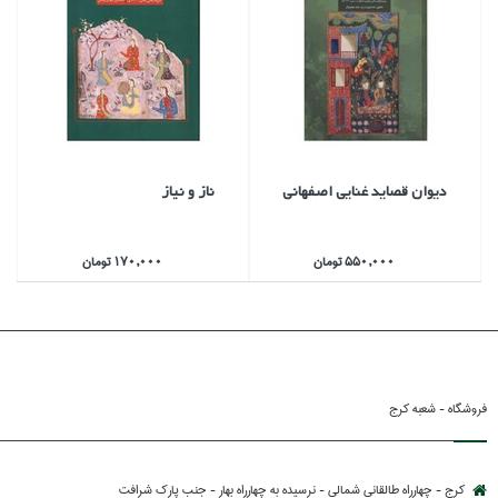
ديوان قصايد غنايي اصفهاني
ناز و نياز
550,000 تومان
170,000 تومان
فروشگاه - شعبه کرج
کرج - چهارراه طالقانی شمالی - نرسیده به چهارراه بهار - جنب پارك شرافت