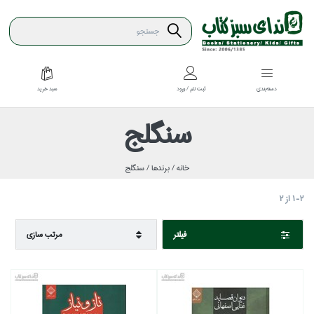
سبد خريد
دسته‌بندي
ثبت نام / ورود
سنگلج
خانه /
برندها /
سنگلج
1-2
از
2
فيلتر
مرتب سازي