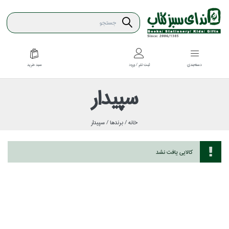
سبد خريد
دسته‌بندي
ثبت نام / ورود
سپيدار
خانه /
برندها /
سپيدار
كالايي يافت نشد