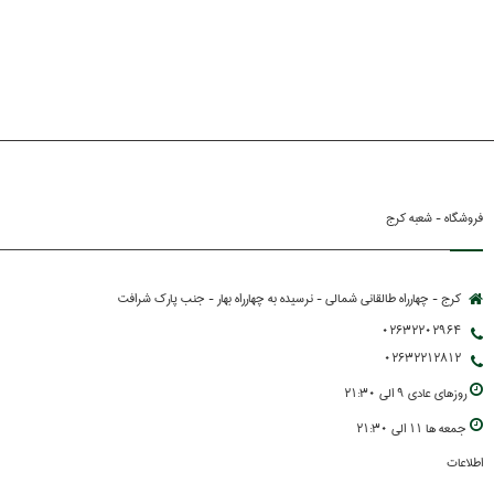
فروشگاه - شعبه کرج
کرج - چهارراه طالقانی شمالی - نرسیده به چهارراه بهار - جنب پارك شرافت
02632202964
02632212812
روزهاي عادي 9 الي 21:30
جمعه ها 11 الي 21:30
اطلاعات