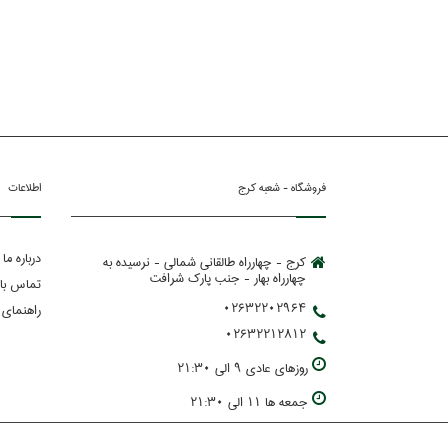
فروشگاه - شعبه کرج
اطلاعات
درباره ما
کرج - چهارراه طالقانی شمالی - نرسیده به
چهارراه بهار - جنب پارك شرافت
تماس با 
02632202964
راهنمای 
02632212812
روزهاي عادي 9 الي 21:30
جمعه ها 11 الي 21:30