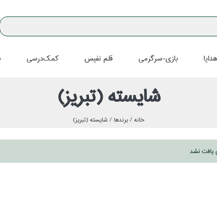
دايا
بازي-سرگرمي
قلم نفيس
كمك‌درسي
ف
شايسته (تبريز)
خانه /
برندها /
شايسته (تبريز)
ي يافت نشد