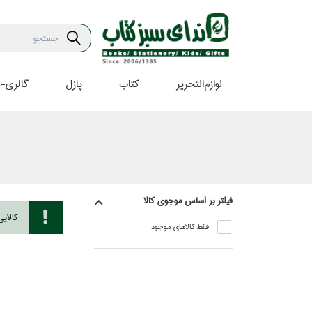
لوازم‌التحرير
كتاب
پازل
گالري-ه
فيلتر بر اساس موجوي كالا
كالاي
فقط كالاهاي موجود