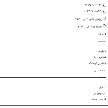
02632202964
02632212812
روزهاي عادي 9 الي 21:30
جمعه ها 11 الي 21:30
اطلاعات
درباره ما
تماس با ما
راهنمای فروشگاه
حساب من
سوابق خرید
آدرسهای من
اطلاعات حساب