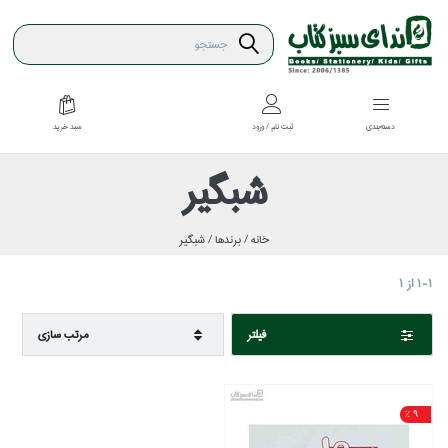
سبد خريد
دسته‌بندي
ثبت نام / ورود
شبگير
خانه /
برندها /
شبگير
1-1
از
1
فيلتر
مرتب سازي
9 %