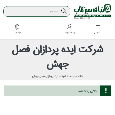
سبد خريد
دسته‌بندي
ثبت نام / ورود
شركت ايده پردازان فصل
جهش
خانه /
برندها /
شركت ايده پردازان فصل جهش
كالايي يافت نشد