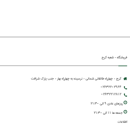
فروشگاه - شعبه کرج
کرج - چهارراه طالقانی شمالی - نرسیده به چهارراه بهار - جنب پارك شرافت
02632202964
02632212812
روزهاي عادي 9 الي 21:30
جمعه ها 11 الي 21:30
اطلاعات