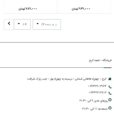
949,000 تومان
789,000 تومان
1
7
12
در هر صفحه
/
فروشگاه - شعبه کرج
کرج - چهارراه طالقانی شمالی - نرسیده به چهارراه بهار - جنب پارك شرافت
02632202964
02632212812
روزهاي عادي 9 الي 21:30
جمعه ها 11 الي 21:30