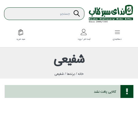
سبد خريد
دسته‌بندي
ثبت نام / ورود
شفيعي
خانه /
برندها /
شفيعي
كالايي يافت نشد