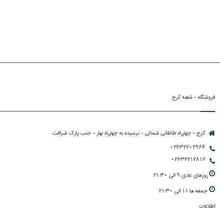
فروشگاه - شعبه کرج
کرج - چهارراه طالقانی شمالی - نرسیده به چهارراه بهار - جنب پارك شرافت
02632202964
02632212812
روزهاي عادي 9 الي 21:30
جمعه ها 11 الي 21:30
اطلاعات