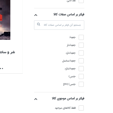
نقد ادبي
فیلتر بر اساس صفات کالا
جعبه/
جعبه/دار
شر و سانت
جعبه/دارد
جعبه/مخمل
,000
جعبه/ندارد
جنس/
جنس/pvc
جنس/استيل
فيلتر بر اساس موجوي كالا
جنس/اي بي اس پلي کربنات
جنس/آلياژ تركيبي برنج
فقط كالاهاي موجود