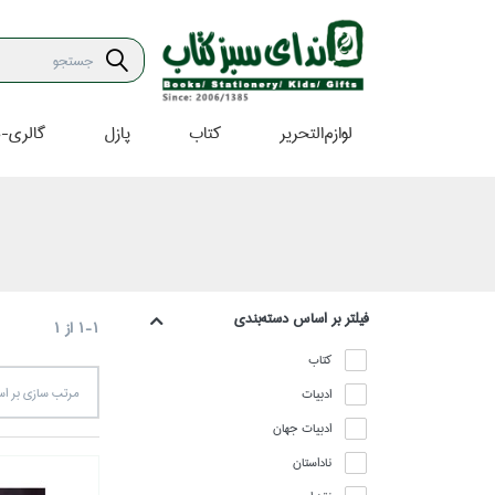
لوازم‌التحرير
كتاب
پازل
گالري-ه
فيلتر بر اساس دسته‌بندي
1-1
از
1
كتاب
ادبيات
مرتب سازي بر 
ادبيات جهان
ناداستان