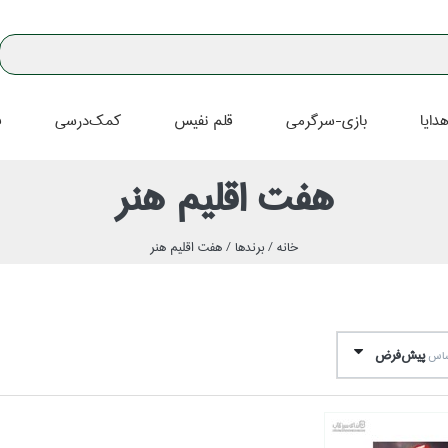
دايا
بازي-سرگرمي
قلم نفيس
كمك‌درسي
ف
هفت اقليم هنر
خانه /
برندها /
هفت اقليم هنر
پيش‌فرض
اساس