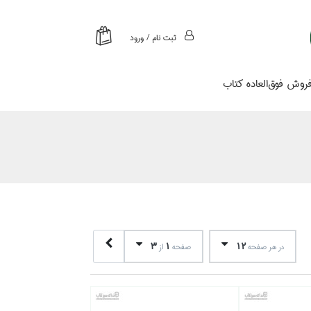
ثبت نام / ورود
روش فوق‌العاده كتاب
3
1
12
در هر صفحه
صفحه
از