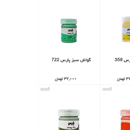
 358
گواش سبز پارس 722
مان
32,000 تومان