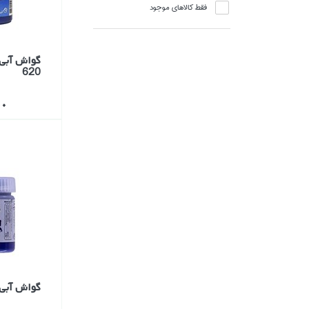
جنس/آلياژ تركيبي برنج
فقط كالاهاي موجود
جنس/بتن و چوب
جنس/بتن و سراميك
گواش آبي 
جنس/برزنت
620
جنس/برنج
000
جنس/پارچه
جنس/پارچه ، گل دوزي
جنس/پارچه اي
جنس/پارچه لنين
جنس/پارچه‌اي
جنس/پلاستيك
جنس/پلاستيكي
جنس/پلي استر
جنس/پليمر
گواش آبي پ
جنس/پودر سنگ