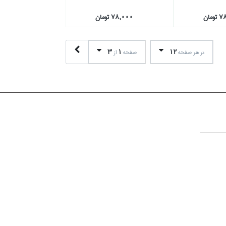
مان
78,000 تومان
3
1
12
در هر صفحه
صفحه
از