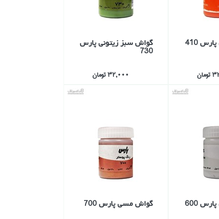
ارس 410
گواش سبز زيتوني پارس
730
مان
32,000 تومان
رس 600
گواش مسي پارس 700