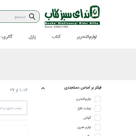
لوازم‌التحرير
كتاب
پازل
گالري-ه
فيلتر بر اساس دسته‌بندي
1-12
از
27
لوازم‌التحرير
نوشت افزار
مرتب سازي بر 
گواش
لوازم هنري