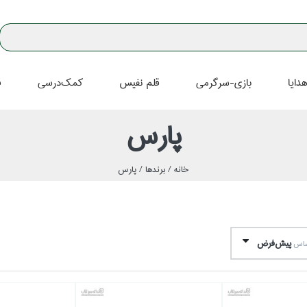
دايا
بازي-سرگرمي
قلم نفيس
كمك‌درسي
ف
پارس
خانه /
برندها /
پارس
پيش‌فرض
اساس