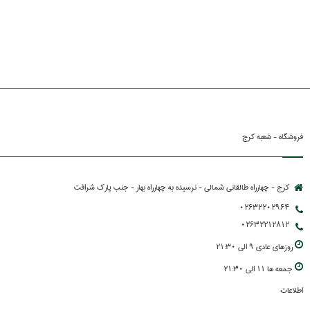
فروشگاه - شعبه کرج
کرج - چهارراه طالقانی شمالی - نرسیده به چهارراه بهار - جنب پارك شرافت
02632202964
02632212812
روزهاي عادي 9 الي 21:30
جمعه ها 11 الي 21:30
اطلاعات