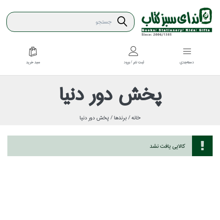
سبد خريد
دسته‌بندي
ثبت نام / ورود
پخش دور دنيا
خانه /
برندها /
پخش دور دنيا
كالايي يافت نشد