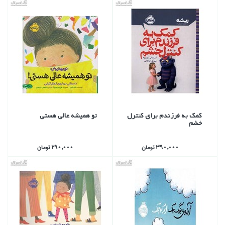
كمك به فرزندم براي كنترل
تو هميشه عالي هستي
خشم
390,000 تومان
290,000 تومان