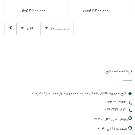
3,300,000 تومان
3,600,000 تومان
1
46
12
در هر صفحه
/
فروشگاه - شعبه کرج
کرج - چهارراه طالقانی شمالی - نرسیده به چهارراه بهار - جنب پارك شرافت
02632202964
02632212812
روزهاي عادي 9 الي 21:30
جمعه ها 11 الي 21:30