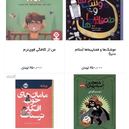
موشك‌ها و فضاپيماها (سلام
من از كلافگي قوي‌ترم
دنيا)
250,000 تومان
250,000 تومان