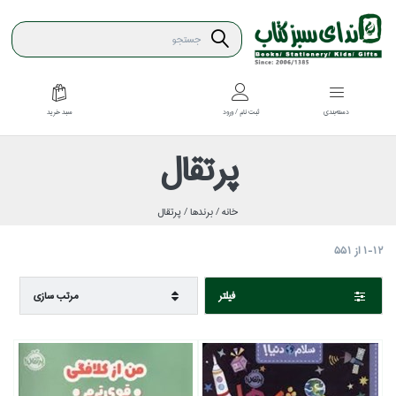
سبد خريد
دسته‌بندي
ثبت نام / ورود
پرتقال
خانه /
برندها /
پرتقال
1-12
از
551
فيلتر
مرتب سازي