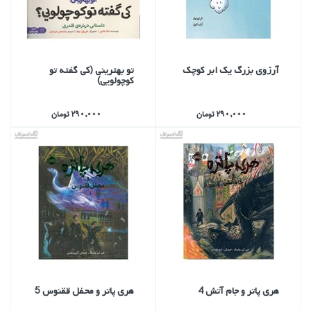
آرزوي بزرگ يك ابر كوچك
تو بهتريني (كي گفته تو
كوچولويي)
290,000 تومان
290,000 تومان
هري پاتر و جام آتش 4
هري پاتر و محفل ققنوس 5