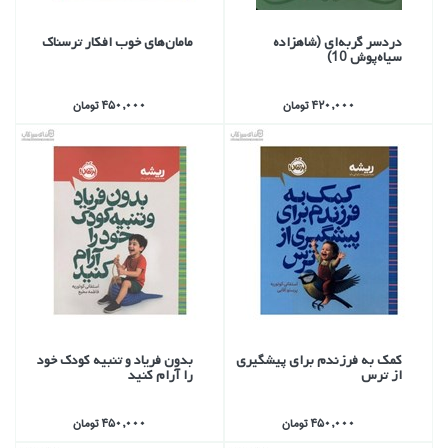
دردسر گربه‌اي (شاهزاده
مامان‌هاي خوب افكار ترسناك
سياه‌پوش 10)
420,000 تومان
450,000 تومان
كمك به فرزندم براي پيشگيري
بدون فرياد و تنبيه كودك خود
از ترس
را آرام كنيد
450,000 تومان
450,000 تومان