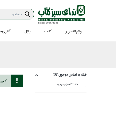
لوازم‌التحرير
كتاب
پازل
گالري-ه
فيلتر بر اساس موجوي كالا
كالاي
فقط كالاهاي موجود