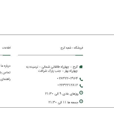
فروشگاه - شعبه کرج
اطلاعات
درباره ما
کرج - چهارراه طالقانی شمالی - نرسیده به
چهارراه بهار - جنب پارك شرافت
تماس با 
02632202964
راهنمای 
02632212812
روزهاي عادي 9 الي 21:30
جمعه ها 11 الي 21:30