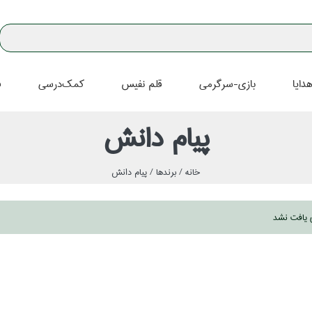
دايا
بازي-سرگرمي
قلم نفيس
كمك‌درسي
ف
پيام دانش
خانه /
برندها /
پيام دانش
ي يافت نشد