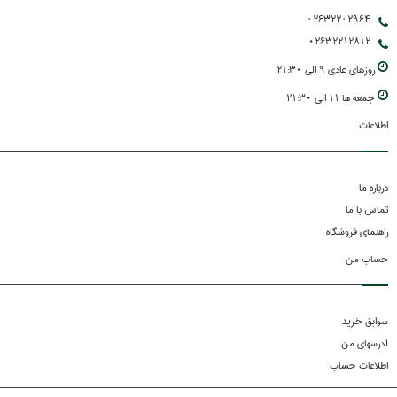
02632202964
02632212812
روزهاي عادي 9 الي 21:30
جمعه ها 11 الي 21:30
اطلاعات
درباره ما
تماس با ما
راهنمای فروشگاه
حساب من
سوابق خرید
آدرسهای من
اطلاعات حساب