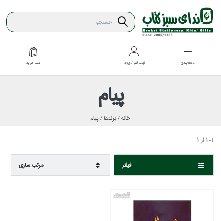
سبد خريد
دسته‌بندي
ثبت نام / ورود
پيام
خانه /
برندها /
پيام
1-1
از
1
فيلتر
مرتب سازي