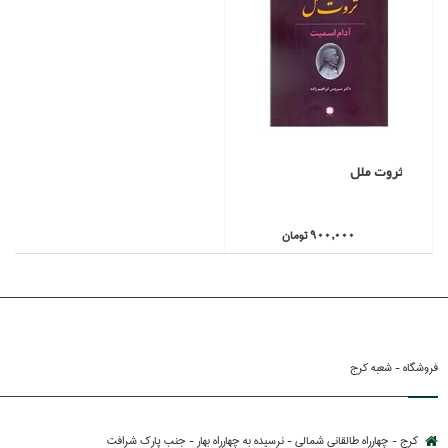
ثروت ملل
900,000 تومان
فروشگاه - شعبه کرج
کرج - چهارراه طالقانی شمالی - نرسیده به چهارراه بهار - جنب پارك شرافت