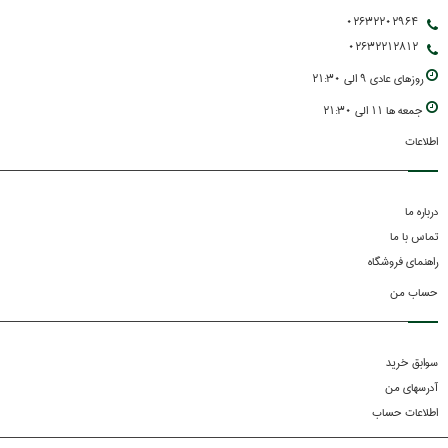
02632202964
02632212812
روزهاي عادي 9 الي 21:30
جمعه ها 11 الي 21:30
اطلاعات
درباره ما
تماس با ما
راهنمای فروشگاه
حساب من
سوابق خرید
آدرسهای من
اطلاعات حساب