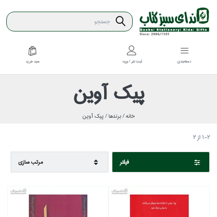
سبد خريد
دسته‌بندي
ثبت نام / ورود
پيك آوين
خانه /
برندها /
پيك آوين
1-2
از
2
فيلتر
مرتب سازي