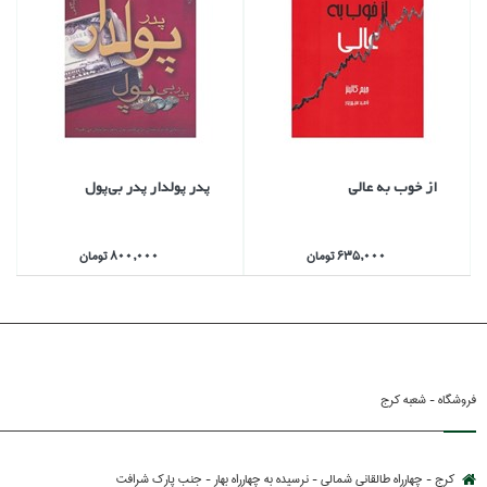
از خوب به عالي
پدر پولدار پدر بي‌پول
635,000 تومان
800,000 تومان
فروشگاه - شعبه کرج
کرج - چهارراه طالقانی شمالی - نرسیده به چهارراه بهار - جنب پارك شرافت