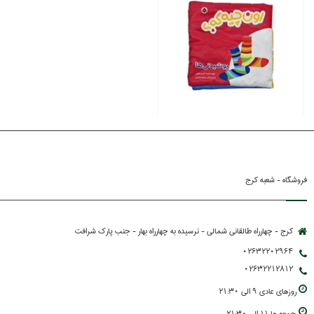
فروشگاه - شعبه کرج
کرج - چهارراه طالقانی شمالی - نرسیده به چهارراه بهار - جنب پارك شرافت
02632202964
02632212812
روزهاي عادي 9 الي 21:30
جمعه ها 11 الي 21:30