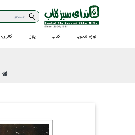
لوازم‌التحرير
كتاب
پازل
گالري-ه