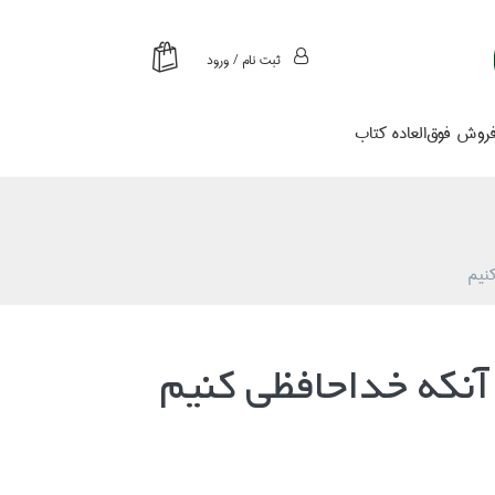
ثبت نام / ورود
روش فوق‌العاده كتاب
نيم
آنكه خداحافظي كنيم