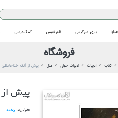
دايا
بازي-سرگرمي
قلم نفيس
كمك‌درسي
ف
فروشگاه
كتاب
ادبيات
ادبيات جهان
ملل
پيش از آنكه خداحافظي ك
پيش از 
ناشر/ برند:
چشمه