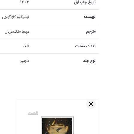
تاريخ چاپ اول
1404
نويسنده
توشيكازو كاواگوچي
مترجم
مهسا ملك‌مرزبان
تعداد صفحات
175
نوع جلد
شوميز