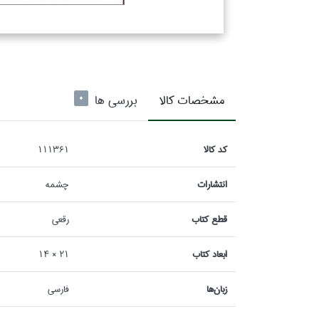
مشخصات كالا
بررسی ها
0
كد كالا
111361
انتشارات
چشمه
قطع كتاب
رقعي
ابعاد كتاب
21 × 14
زبان‌ها
فارسي