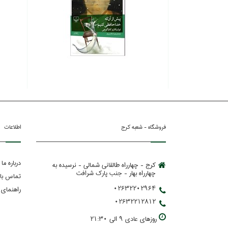
فروشگاه - شعبه کرج
اطلاعات
درباره ما
کرج - چهارراه طالقانی شمالی - نرسیده به
چهارراه بهار - جنب پارك شرافت
تماس با 
02632202964
راهنمای 
02632212812
روزهاي عادي 9 الي 21:30