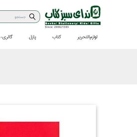
لوازم‌التحرير
كتاب
پازل
گالري-ه