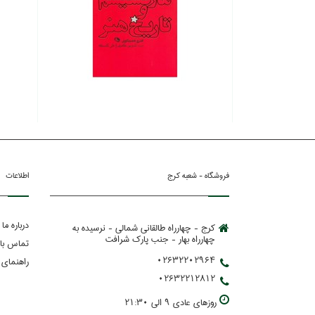
فروشگاه - شعبه کرج
اطلاعات
درباره ما
کرج - چهارراه طالقانی شمالی - نرسیده به
چهارراه بهار - جنب پارك شرافت
تماس با 
02632202964
راهنمای 
02632212812
روزهاي عادي 9 الي 21:30