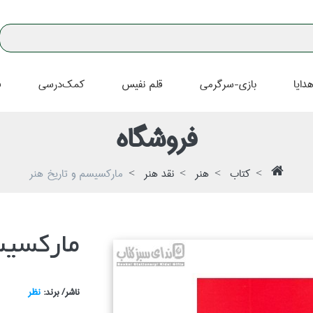
دايا
بازي-سرگرمي
قلم نفيس
كمك‌درسي
ف
فروشگاه
كتاب
هنر
نقد هنر
ماركسيسم و تاريخ هنر
ماركسيس
ناشر/ برند:
نظر