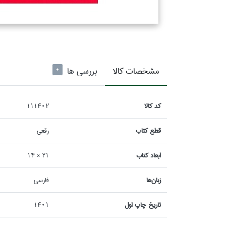
مشخصات كالا
بررسی ها
0
كد كالا
111402
قطع كتاب
رقعي
ابعاد كتاب
21 × 14
زبان‌ها
فارسي
تاريخ چاپ اول
1401