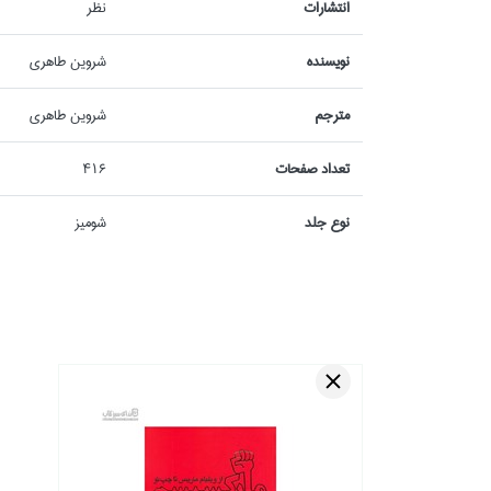
انتشارات
نظر
نويسنده
شروين طاهري
مترجم
شروين طاهري
تعداد صفحات
416
نوع جلد
شوميز