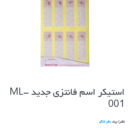
استيكر اسم فانتزي جديد ML-
001
ناشر/ برند:
دفتر لانگو