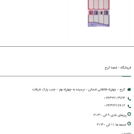
فروشگاه - شعبه کرج
کرج - چهارراه طالقانی شمالی - نرسیده به چهارراه بهار - جنب پارك شرافت
02632202964
02632212812
روزهاي عادي 9 الي 21:30
جمعه ها 11 الي 21:30
اطلاعات