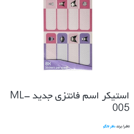
استيكر اسم فانتزي جديد ML-
005
ناشر/ برند:
دفتر لانگو