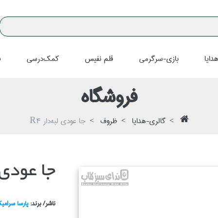
دايا
بازي-سرگرمي
قلم نفيس
كمك‌درسي
ف
فروشگاه
گالري-هدايا
ظروف
جا عودي لبه‌دار R4
جا عودي لب
ناشر/ برند:
پارسا سرامي