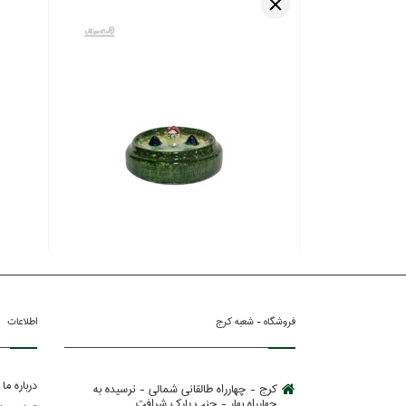
فروشگاه - شعبه کرج
اطلاعات
درباره ما
کرج - چهارراه طالقانی شمالی - نرسیده به
چهارراه بهار - جنب پارك شرافت