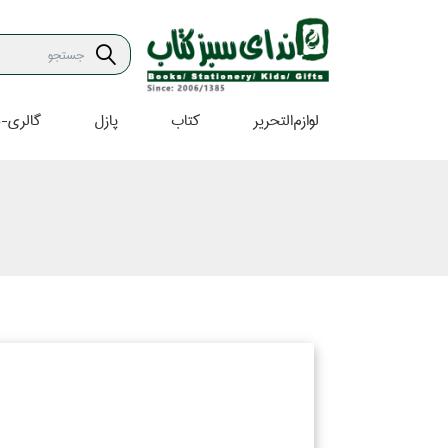
لوازم‌التحرير
كتاب
پازل
گالري-ه