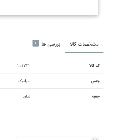
مشخصات كالا
بررسی ها
0
كد كالا
111722
جنس
سراميك
جعبه
ندارد