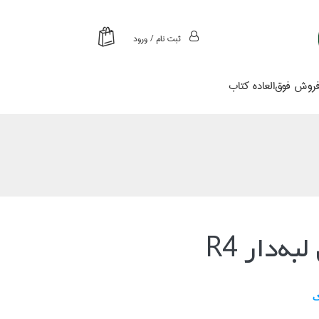
ثبت نام / ورود
روش فوق‌العاده كتاب
ه‌دار R4
ك