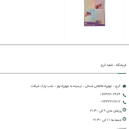
فروشگاه - شعبه کرج
کرج - چهارراه طالقانی شمالی - نرسیده به چهارراه بهار - جنب پارك شرافت
02632202964
02632212812
روزهاي عادي 9 الي 21:30
جمعه ها 11 الي 21:30
اطلاعات