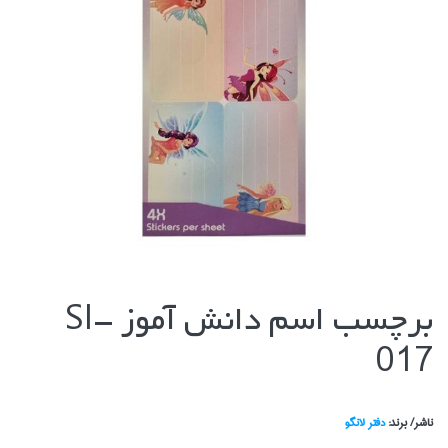
برچسب اسم دانش آموز SI-
017
ناشر/ برند:
دفتر لانگو