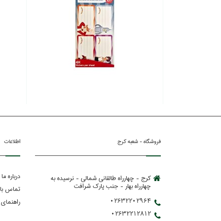
فروشگاه - شعبه کرج
اطلاعات
درباره ما
کرج - چهارراه طالقانی شمالی - نرسیده به
چهارراه بهار - جنب پارك شرافت
تماس با 
02632202964
راهنمای 
02632212812