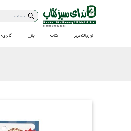
لوازم‌التحرير
كتاب
پازل
گالري-ه