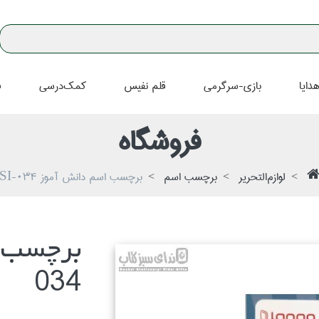
دايا
بازي-سرگرمي
قلم نفيس
كمك‌درسي
ف
فروشگاه
لوازم‌التحرير
برچسب اسم
برچسب اسم دانش آموز SI-034
034