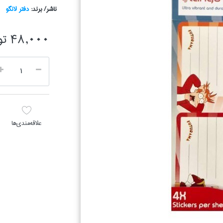
ناشر/ برند:
دفتر لانگو
48,000 تومان
علاقه‌مندي‌ها