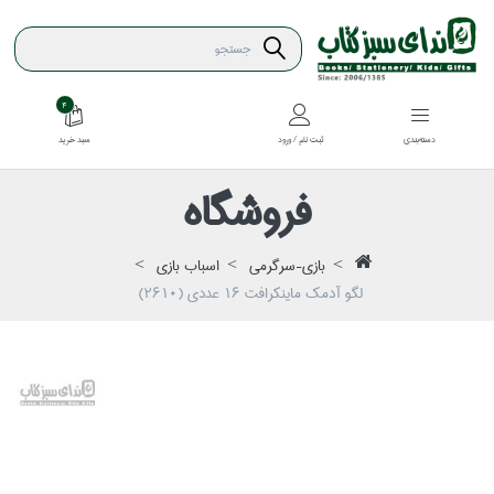
4
سبد خريد
دسته‌بندي
ثبت نام / ورود
فروشگاه
بازي-سرگرمي
اسباب بازي
لگو آدمك ماينكرافت 16 عددي (2610)