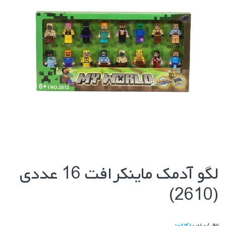
لگو آدمك ماينكرافت 16 عددي
(2610)
ناشر/ برند:
ماركا تويز