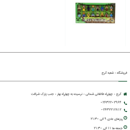
فروشگاه - شعبه کرج
کرج - چهارراه طالقانی شمالی - نرسیده به چهارراه بهار - جنب پارك شرافت
02632202964
02632212812
روزهاي عادي 9 الي 21:30
جمعه ها 11 الي 21:30