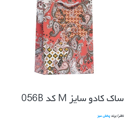
ساك كادو سايز M كد 056B
ناشر/ برند:
پخش سبز