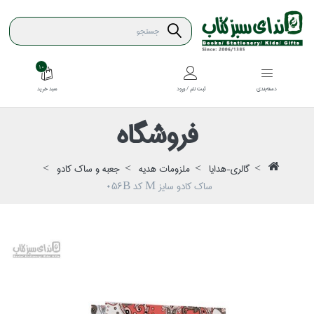
10
سبد خريد
دسته‌بندي
ثبت نام / ورود
فروشگاه
گالري-هدايا
ملزومات هديه
جعبه و ساك كادو
ساك كادو سايز M كد 056B