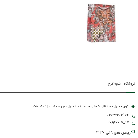
فروشگاه - شعبه کرج
کرج - چهارراه طالقانی شمالی - نرسیده به چهارراه بهار - جنب پارك شرافت
02632202964
02632212812
روزهاي عادي 9 الي 21:30