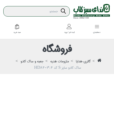
سبد خريد
دسته‌بندي
ثبت نام / ورود
فروشگاه
گالري-هدايا
ملزومات هديه
جعبه و ساك كادو
ساك كادو سايز S كد HD8403-4