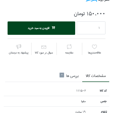
150,000 تومان
افزودن به سبد خرید
علاقه‌مندي‌ها
مقايسه
سوال در مورد كالا
پیشنهاد به دوستان
مشخصات كالا
بررسی ها
0
كد كالا
111502
جنس
مقوا
ارتفاع
19 سانت