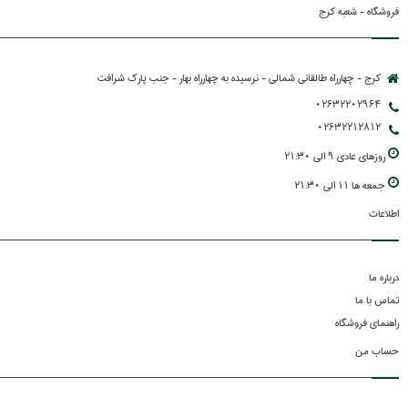
فروشگاه - شعبه کرج
کرج - چهارراه طالقانی شمالی - نرسیده به چهارراه بهار - جنب پارك شرافت
02632202964
02632212812
روزهاي عادي 9 الي 21:30
جمعه ها 11 الي 21:30
اطلاعات
درباره ما
تماس با ما
راهنمای فروشگاه
حساب من