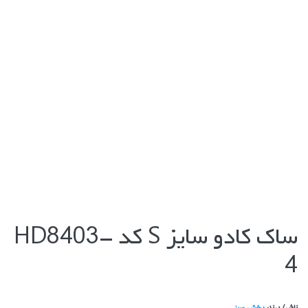
ساك كادو سايز S كد HD8403-
4
ناشر/ برند:
پخش سبز