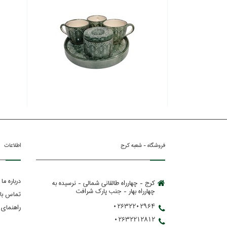
فروشگاه - شعبه کرج
اطلاعات
درباره ما
کرج - چهارراه طالقانی شمالی - نرسیده به
چهارراه بهار - جنب پارك شرافت
تماس با 
02632202964
راهنمای 
02632212812