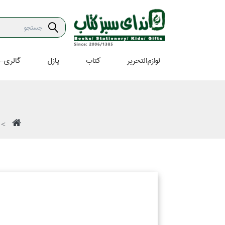
لوازم‌التحرير
كتاب
پازل
گالري-ه