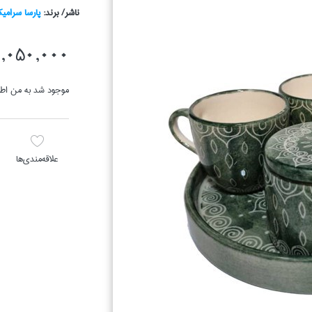
ناشر/ برند:
پارسا سرامي
1,050,000 توما
موجود شد به من اطل
علاقه‌مندي‌ها