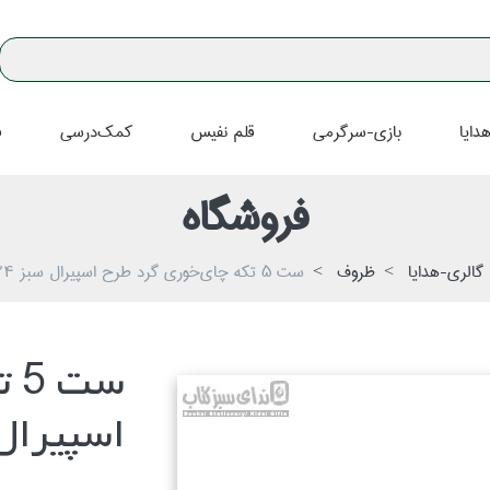
دايا
بازي-سرگرمي
قلم نفيس
كمك‌درسي
ف
فروشگاه
گالري-هدايا
ظروف
ست 5 تكه چاي‌خوري گرد طرح اسپيرال سبز S9-024
ست
اسپيرال سبز