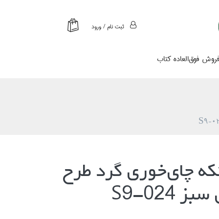
ثبت نام / ورود
روش فوق‌العاده كتاب
 5 تكه چاي‌خوري گرد طرح
 S9-024