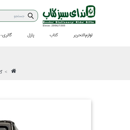
لوازم‌التحرير
كتاب
پازل
گالري-ه
گا