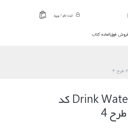
ثبت نام / ورود
روش فوق‌العاده كتاب
قمقمه Drink Water كد