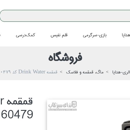
دايا
بازي-سرگرمي
قلم نفيس
كمك‌درسي
ف
فروشگاه
لري-هدايا
ماگ، قمقمه و فلاسك
قمقمه Drink Water كد 60479 طرح 4
60479 طرح 4