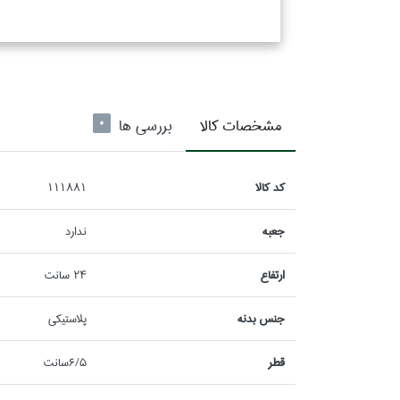
مشخصات كالا
بررسی ها
0
كد كالا
111881
جعبه
ندارد
ارتفاع
24 سانت
جنس بدنه
پلاستيكي
قطر
6/5سانت