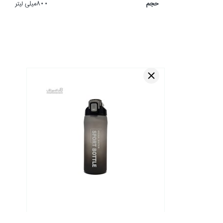
حجم
800ميلي ليتر