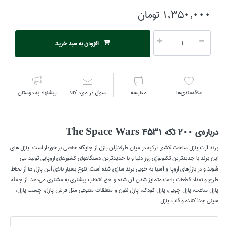
1,350,000 تومان
افزودن به سبد خرید
علاقه‌مندي‌ها
مقايسه
سوال در مورد كالا
پیشنهاد به دوستان
درباره‌‌ی 200 تكه The Space Wars 4531
برند آرت پازل ساخت کشور تركيه در ميان طرفداران پازل از جايگاه خاصي برخوردار است. پازل هاي
اين برند با جديدترين تکنولوژي روز دنيا و با جديدترين دستگاههاي کشورهاي اروپايي توليد مي
شوند و در بازارهاي اروپا و آسيا به خوبي برند سازي شده است. تنوع بسيار بالاي اين پازل ها از لحاظ
طرح و تعداد قطعات باعث متمايز شدن آن شده و حق انتخاب بيشتري به مشتري مي‌دهد. از جمله
پازل ساعت، پازل چوبي، پازل کودک، پازل نئون و متعلقات متنوعي مثل فرش پازل، چسب پازل،
سيني جدا کننده و قاب پازل