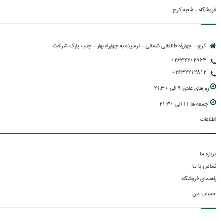
فروشگاه - شعبه کرج
کرج - چهارراه طالقانی شمالی - نرسیده به چهارراه بهار - جنب پارك شرافت
02632202964
02632212812
روزهاي عادي 9 الي 21:30
جمعه ها 11 الي 21:30
اطلاعات
درباره ما
تماس با ما
راهنمای فروشگاه
حساب من