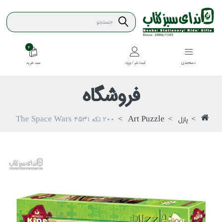
4
سبد خريد
دسته‌بندي
ثبت نام / ورود
فروشگاه
پازل
Art Puzzle
200 تكه The Space Wars 4531