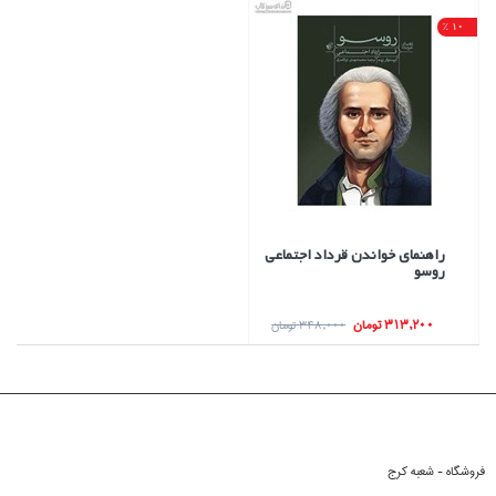
10 %
راهنماي خواندن قرداد اجتماعي
روسو
313,200 تومان
348,000 تومان
فروشگاه - شعبه کرج