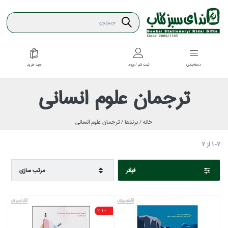
سبد خريد
دسته‌بندي
ثبت نام / ورود
ترجمان علوم انساني
خانه /
برندها /
ترجمان علوم انساني
1-7
از
7
فيلتر
مرتب سازي
10 %