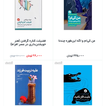
من كي‌ام و اگه اين‌طوره چندتا
فضيلت كناره گرفتن (هنر
خويشتن‌داري در عصر افراط)
445,000 تومان
99,000 تومان
110,000 تومان