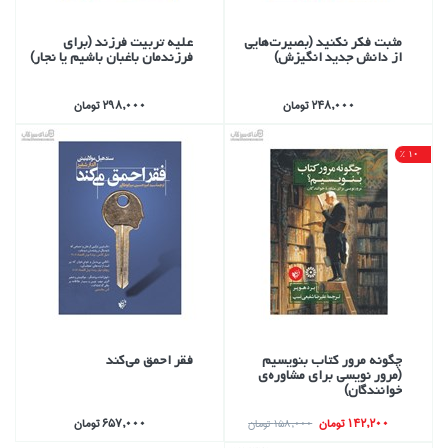
مثبت فكر نكنيد (بصيرت‌هايي
عليه تربيت فرزند (براي
از دانش جديد انگيزش)
فرزندمان باغبان باشيم يا نجار)
248,000 تومان
298,000 تومان
10 %
چگونه مرور كتاب بنويسيم
فقر احمق مي‌‌‌كند
(مرور نويسي براي مشاوره‌ي
خوانندگان)
142,200 تومان
657,000 تومان
158,000 تومان