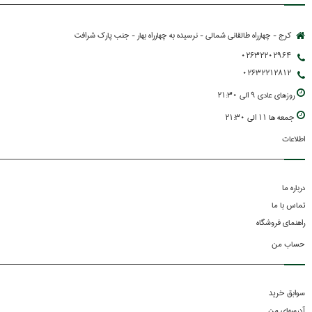
کرج - چهارراه طالقانی شمالی - نرسیده به چهارراه بهار - جنب پارك شرافت
02632202964
02632212812
روزهاي عادي 9 الي 21:30
جمعه ها 11 الي 21:30
اطلاعات
درباره ما
تماس با ما
راهنمای فروشگاه
حساب من
سوابق خرید
آدرسهای من