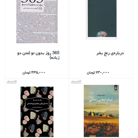
درباره‌ي رنج بشر
365 روز بدون تو (متن دو
زبانه)
230,000 تومان
435,000 تومان