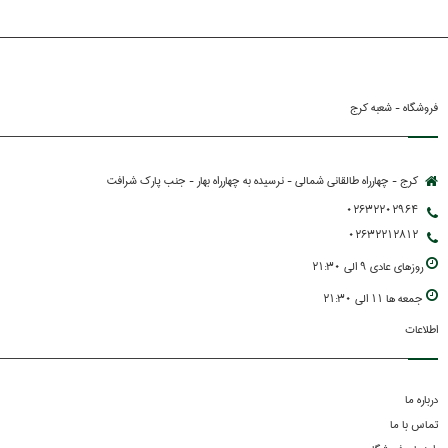
فروشگاه - شعبه کرج
کرج - چهارراه طالقانی شمالی - نرسیده به چهارراه بهار - جنب پارك شرافت
02632202964
02632212812
روزهاي عادي 9 الي 21:30
جمعه ها 11 الي 21:30
اطلاعات
درباره ما
تماس با ما