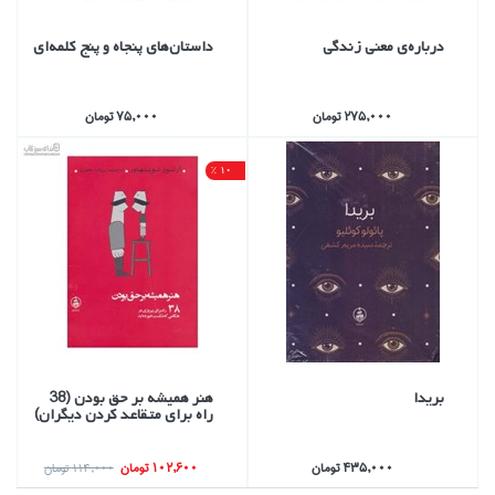
درباره‌ي معني زندگي
داستان‌هاي پنجاه و پنج كلمه‌اي
275,000 تومان
75,000 تومان
10 %
بريدا
هنر هميشه بر حق بودن (38
راه براي متقاعد كردن ديگران)
435,000 تومان
102,600 تومان
114,000 تومان