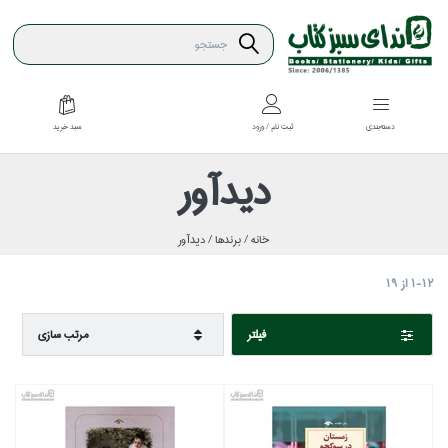
سبد خريد
دسته‌بندي
ثبت نام / ورود
ديدآور
خانه /
برندها /
ديدآور
1-12
از
19
فيلتر
مرتب سازي