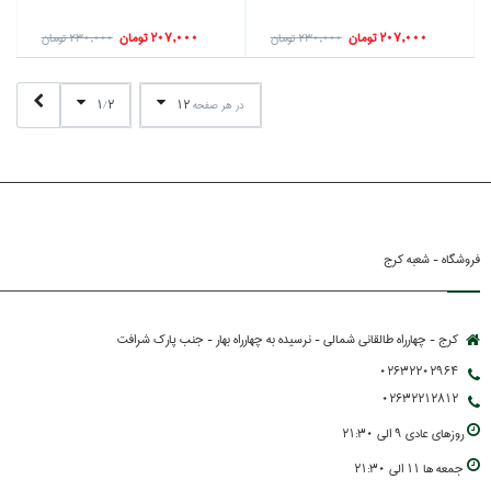
207,000 تومان
207,000 تومان
230,000 تومان
230,000 تومان
1
2
12
در هر صفحه
/
فروشگاه - شعبه کرج
کرج - چهارراه طالقانی شمالی - نرسیده به چهارراه بهار - جنب پارك شرافت
02632202964
02632212812
روزهاي عادي 9 الي 21:30
جمعه ها 11 الي 21:30