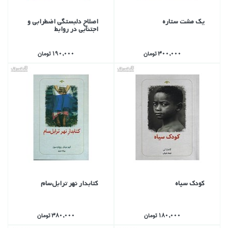
يك مشت ستاره
اصلاح دلبستگي اضطرابي و
اجتنابي در روابط
300,000 تومان
190,000 تومان
كودك سياه
كتابدار نهر ترابل‌سام
180,000 تومان
380,000 تومان