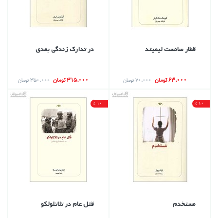
قطار سانست ليميتد
در تدارك زندگي بعدي
63,000 تومان
315,000 تومان
70,000 تومان
350,000 تومان
10 %
10 %
مستخدم
قتل عام در تلاتلولكو