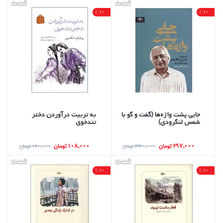
10 %
10 %
جايي پشت واژه‌ها (گفت و گو با
به تربيت درآوردن دختر
شمس لنگرودي)
تندخوي
297,000 تومان
108,000 تومان
330,000 تومان
120,000 تومان
10 %
10 %