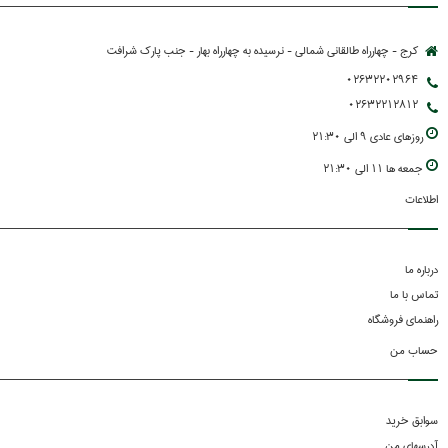
کرج - چهارراه طالقانی شمالی - نرسیده به چهارراه بهار - جنب پارك شرافت
02632202964
02632212812
روزهاي عادي 9 الي 21:30
جمعه ها 11 الي 21:30
اطلاعات
درباره ما
تماس با ما
راهنمای فروشگاه
حساب من
سوابق خرید
آدرسهای من