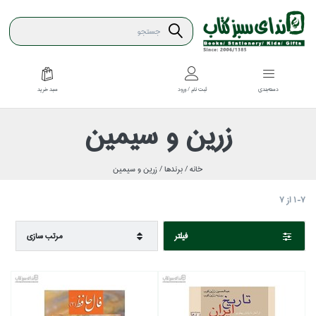
سبد خريد
دسته‌بندي
ثبت نام / ورود
زرين و سيمين
خانه /
برندها /
زرين و سيمين
1-7
از
7
فيلتر
مرتب سازي