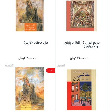
تاريخ ايران (از آغاز تا پايان
فال حافظ 3 (كارتي)
دوره پهلوي)
750,000 تومان
650,000 تومان
10 %