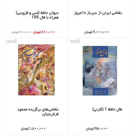
نقاشي ايران از ديرباز تا امروز
ديوان حافظ (غني و قزويني)
همراه با فال 198
2,000,000 تومان
810,000 تومان
900,000 تومان
فال حافظ 1 (كارتي)
نقاشي‌هاي برگزيده محمود
فرش‌چيان
650,000 تومان
1,800,000 تومان