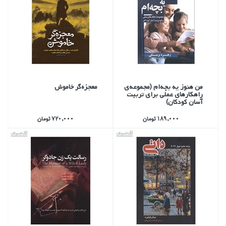
من هنوز يه بچه‌ام (مجموعه‌ي
معجزه‌گر خاموش
راهكارهاي عملي براي تربيت
آسان كودكان)
189,000 تومان
720,000 تومان