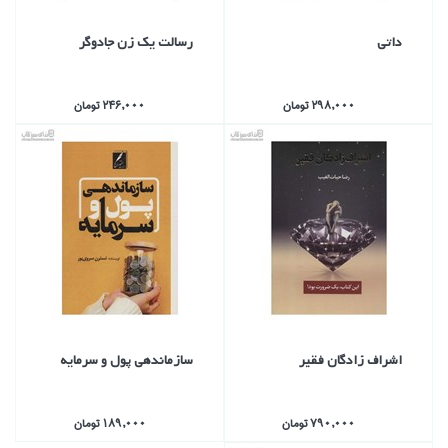
داتي
رسالت يك زن جادوگر
298,000 تومان
246,000 تومان
اشراف زادگان فقير
سازماندهي پول و سرمايه
790,000 تومان
189,000 تومان