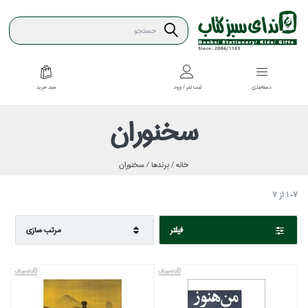
سبد خريد
دسته‌بندي
ثبت نام / ورود
سخنوران
خانه /
برندها /
سخنوران
1-7
از
7
فيلتر
مرتب سازي